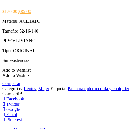
$170.00.
$85.00.
El
El
$
170.00
$
85.00
precio
precio
Material: ACETATO
original
actual
era:
es:
Tamaño: 52-16-140
$170.00.
$85.00.
PESO: LIVIANO
Tipo: ORIGINAL
Sin existencias
Add to Wishlist
Add to Wishlist
Comparar
Categorías:
Lentes
,
Mujer
Etiqueta:
Para cualquier medida y cualquier
Compartir!
Facebook
Twitter
Google
Email
Pinterest