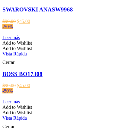
SWAROVSKI ANASW9968
El
El
$
90.00
$
45.00
precio
precio
-50%
original
actual
era:
es:
Leer más
$90.00.
$45.00.
Add to Wishlist
Add to Wishlist
Vista Rápida
Cerrar
BOSS BO17308
El
El
$
90.00
$
45.00
precio
precio
-50%
original
actual
era:
es:
Leer más
$90.00.
$45.00.
Add to Wishlist
Add to Wishlist
Vista Rápida
Cerrar