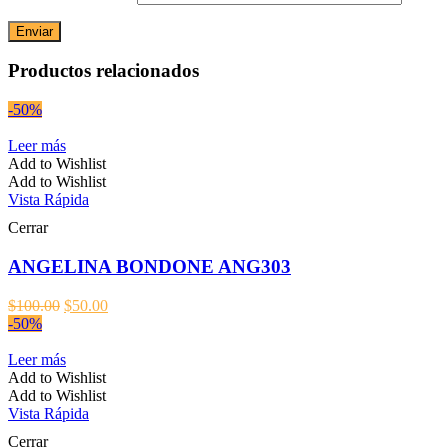
Productos relacionados
-50%
Leer más
Add to Wishlist
Add to Wishlist
Vista Rápida
Cerrar
ANGELINA BONDONE ANG303
El
El
$
100.00
$
50.00
precio
precio
-50%
original
actual
era:
es:
Leer más
$100.00.
$50.00.
Add to Wishlist
Add to Wishlist
Vista Rápida
Cerrar