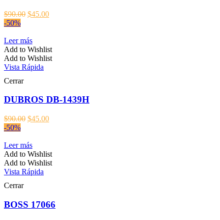
El
El
$
90.00
$
45.00
precio
precio
-50%
original
actual
era:
es:
Leer más
$90.00.
$45.00.
Add to Wishlist
Add to Wishlist
Vista Rápida
Cerrar
DUBROS DB-1439H
El
El
$
90.00
$
45.00
precio
precio
-50%
original
actual
era:
es:
Leer más
$90.00.
$45.00.
Add to Wishlist
Add to Wishlist
Vista Rápida
Cerrar
BOSS 17066