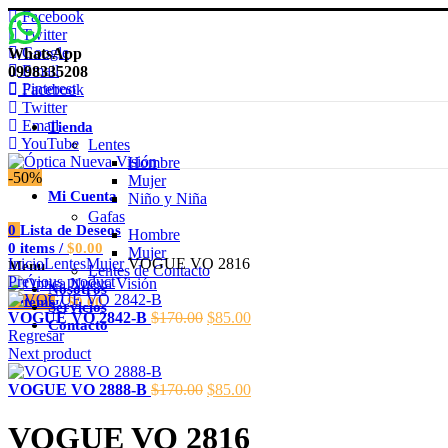
Facebook
Twitter
Google
WhatsApp
Email
0998335208
Pinterest
Facebook
Twitter
Email
Tienda
YouTube
Lentes
Hombre
-50%
Mujer
Mi Cuenta
Niño y Niña
Gafas
0
Lista de Deseos
Hombre
Clic para agrandar
0
items
/
$
0.00
Mujer
Inicio
Lentes
Mujer
VOGUE VO 2816
Menu
Lentes de Contacto
Previous product
Nosotros
0
items
/
$
0.00
Servicios
El
El
VOGUE VO 2842-B
$
170.00
$
85.00
Contacto
precio
precio
Regresar
original
actual
Next product
era:
es:
$170.00.
El
$85.00.
El
VOGUE VO 2888-B
$
170.00
$
85.00
precio
precio
original
actual
VOGUE VO 2816
era:
es: