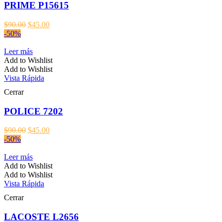
PRIME P15615
El
El
$
90.00
$
45.00
precio
precio
-50%
original
actual
era:
es:
Leer más
$90.00.
$45.00.
Add to Wishlist
Add to Wishlist
Vista Rápida
Cerrar
POLICE 7202
El
El
$
90.00
$
45.00
precio
precio
-50%
original
actual
era:
es:
Leer más
$90.00.
$45.00.
Add to Wishlist
Add to Wishlist
Vista Rápida
Cerrar
LACOSTE L2656