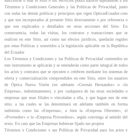
suscribirse o usar el Sitio o los Servicios podrá hacerlo sujetándose a los
Términos y Condiciones Generales y las Políticas de Privacidad, junto
con todas las demás políticas y principios que rigen OpticasEcuador.com
y que son incorporados al presente Sitio directamente o por referencia o
que son explicados o detallados en otras secciones del Sitio. En
consecuencia, todas las visitas, los contratos y transacciones que se
realicen en este Sitio, así como sus efectos jurídicos, quedarán regidos
por estas Políticas y sometidos a la legislación aplicable en la República
del Ecuador.
Los Términos y Condiciones y las Políticas de Privacidad contenidos en
este instrumento se aplicarán y se entenderán como parte integral de todos
los actos y contratos que se ejecuten o celebren mediante los sistemas de
oferta y comercialización comprendidos en este Sitio, entre los usuarios
de Óptica Nueva Visión (en adelante «Germás Hernandez» o «la
Empresa», indistintamente), y por cualquiera de las otras sociedades o
empresas que sean filiales o vinculadas a ella, y que hagan uso de este
sitio, a las cuales se las denominará en adelante también en forma
indistinta como las «Empresas», o bien la «Empresa Oferente», el
«Proveedor» o la «Empresa Proveedora», según convenga al sentido del
texto. En caso que las Empresas hubieran fijado sus propios
Términos y Condiciones y sus Políticas de Privacidad para los actos y