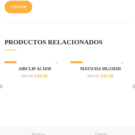
PRODUCTOS RELACIONADOS
-50%
-50%
AIRCLIP AC1038
MATSUDA MG2103H
El
El
El
El
$
48.00
$
45.00
$
96.00
$
90.00
precio
precio
precio
precio
original
actual
original
actual
era:
es:
era:
es:
$96.00.
$48.00.
$90.00.
$45.00.