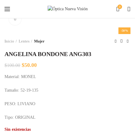
0
Clic para agrandar
-50%
Inicio
Lentes
Mujer
ANGELINA BONDONE ANG303
El
El
$
50.00
$
100.00
precio
precio
Material: MONEL
original
actual
era:
es:
$100.00.
$50.00.
Tamaño: 52-19-135
PESO: LIVIANO
Tipo: ORIGINAL
Sin existencias