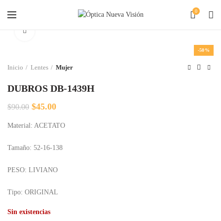
0
Clic para agrandar
-50%
Inicio
Lentes
Mujer
DUBROS DB-1439H
El
El
$
45.00
$
90.00
precio
precio
Material: ACETATO
original
actual
era:
es:
$90.00.
$45.00.
Tamaño: 52-16-138
PESO: LIVIANO
Tipo: ORIGINAL
Sin existencias