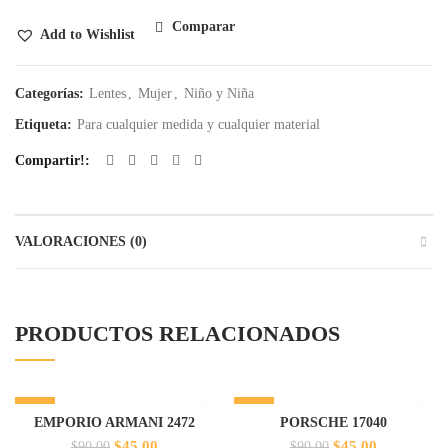
Comparar
Add to Wishlist
Categorías:
Lentes
,
Mujer
,
Niño y Niña
Etiqueta:
Para cualquier medida y cualquier material
Compartir!
VALORACIONES (0)
PRODUCTOS RELACIONADOS
-50%
-50%
EMPORIO ARMANI 2472
PORSCHE 17040
El
El
El
El
$
45.00
$
45.00
$
90.00
$
90.00