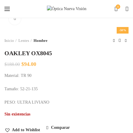
0
Clic para agrandar
-50%
Inicio
Lentes
Hombre
OAKLEY OX8045
El
El
$
94.00
$
188.00
precio
precio
Material: TR 90
original
actual
era:
es:
$188.00.
$94.00.
Tamaño: 52-21-135
PESO: ULTRA LIVIANO
Sin existencias
Comparar
Add to Wishlist