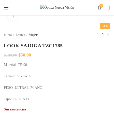
0
Clic para agrandar
-50%
Inicio
Lentes
Mujer
LOOK SAJOGA TZC1785
El
El
$
50.00
$
100.00
precio
precio
Material: TR 90
original
actual
era:
es:
$100.00.
$50.00.
Tamaño: 51-15-140
PESO: ULTRA LIVIANO
Tipo: ORIGINAL
Sin existencias