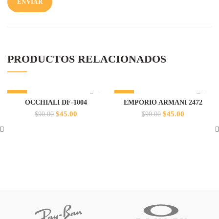
PRODUCTOS RELACIONADOS
-50%
-50%
OCCHIALI DF-1004
EMPORIO ARMANI 2472
El
El
El
El
$
45.00
$
45.00
$
90.00
$
90.00
precio
precio
precio
precio
original
actual
original
actual
era:
es:
era:
es:
$90.00.
$45.00.
$90.00.
$45.00.