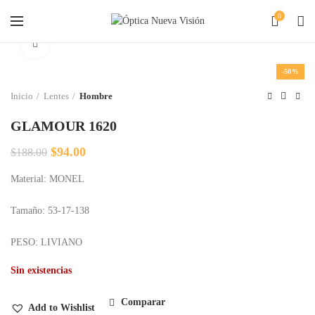
0
Clic para agrandar
-50%
Inicio
Lentes
Hombre
GLAMOUR 1620
El
El
$
94.00
$
188.00
precio
precio
Material: MONEL
original
actual
era:
es:
$188.00.
$94.00.
Tamaño: 53-17-138
PESO: LIVIANO
Sin existencias
Comparar
Add to Wishlist