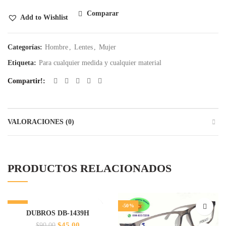
Comparar
Add to Wishlist
Categorías:
Hombre
,
Lentes
,
Mujer
Etiqueta:
Para cualquier medida y cualquier material
Compartir!
VALORACIONES (0)
PRODUCTOS RELACIONADOS
-50%
-50%
DUBROS DB-1439H
El
El
$
45.00
$
90.00