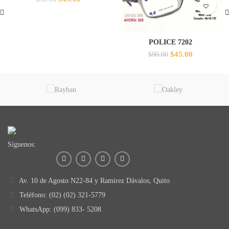
precio
precio
original
actual
era:
es:
$90.00.
$45.00.
POLICE 7202
El
El
$
45.00
$
90.00
precio
precio
original
actual
era:
es:
$90.00.
$45.00.
Síguenos:
Av. 10 de Agosto N22-84 y Ramirez Dávalos, Quito
Teléfono: (02) (02) 321-5779
WhatsApp: (099) 833- 5208