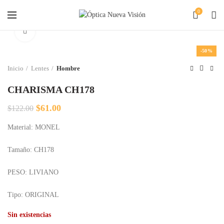
0
Clic para agrandar
-50%
Inicio
Lentes
Hombre
CHARISMA CH178
El
El
$
61.00
$
122.00
precio
precio
Material: MONEL
original
actual
era:
es:
$122.00.
$61.00.
Tamaño: CH178
PESO: LIVIANO
Tipo: ORIGINAL
Sin existencias